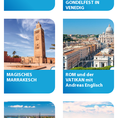
GONDELFEST IN
VENEDIG
MAGISCHES
ROM und der
MARRAKESCH
VATIKAN mit
Andreas Englisch