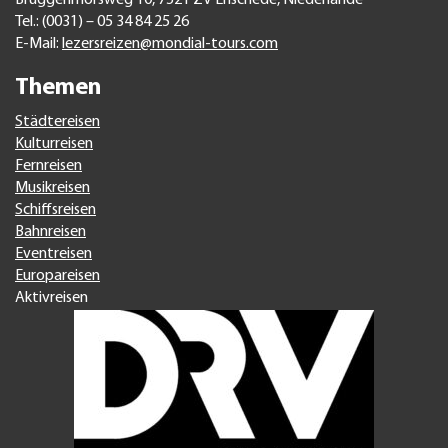
Bruggenmorsweg 10, 7521 ZV Enschede, Niederlande
Tel.: (0031) – 05 34 84 25 26
E-Mail:
lezersreizen@mondial-tours.com
Themen
Städtereisen
Kulturreisen
Fernreisen
Musikreisen
Schiffsreisen
Bahnreisen
Eventreisen
Europareisen
Aktivreisen