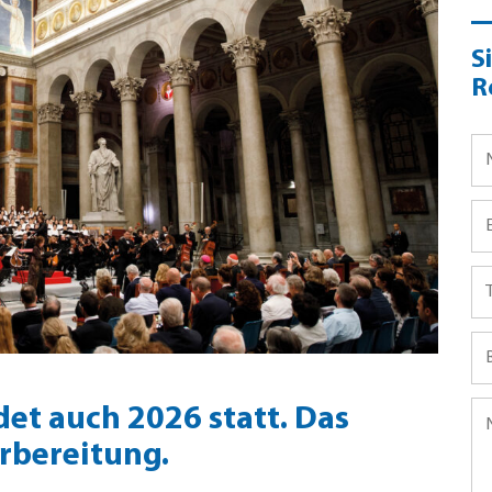
S
R
det auch 2026 statt. Das
rbereitung.