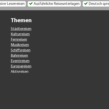
sive Leserreisen
Ausführliche Reiseunterlagen
Deutsch spre
Themen
Städtereisen
Kulturreisen
Fernreisen
Musikreisen
Schiffsreisen
Bahnreisen
Eventreisen
Europareisen
Aktivreisen