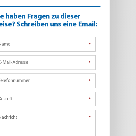
ie haben Fragen zu dieser
eise? Schreiben uns eine Email:
*
*
*
*
*
*
*
*
*
*